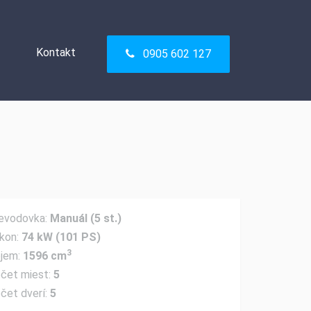
Kontakt
0905 602 127
Kontakt
0905 602 127
evodovka:
Manuál (5 st.)
kon:
74 kW (101 PS)
3
jem:
1596 cm
čet miest:
5
čet dverí:
5