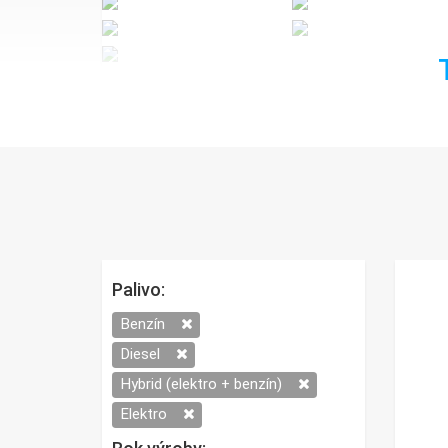
Palivo:
Benzín
Diesel
Hybrid (elektro + benzín)
Elektro