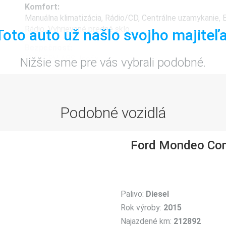
Komfort:
Manuálna klimatizácia, Rádio/CD, Centrálne uzamykanie, El
Rádio, Vyhrievané predné sklo,
Toto auto už našlo svojho majiteľa
Bezpečnosť:
EBD/EBV, ABS, Isofix,
Nižšie sme pre vás vybrali podobné.
Ostatné:
Metalíza, Hmlové svetlomety, Imobilizér, Palubný počítač
Stav vozidla:
Podobné vozidlá
Možný leasing, Možný úver,
Odo-pass
Ford Mondeo Comb
Nová STK EK platná do: 2027-10-02. STK platná do: 202
Palivo:
Diesel
Rok výroby:
2015
Najazdené km:
212892