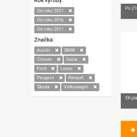
Rok výroby:
Pri 2
Od roku 2021
Od roku 2016
Od roku 2011
Značka:
Austin
BMW
Citroen
Dacia
Ford
Lexus
Peugeot
Renault
Škoda
Volkswagen
EK pl