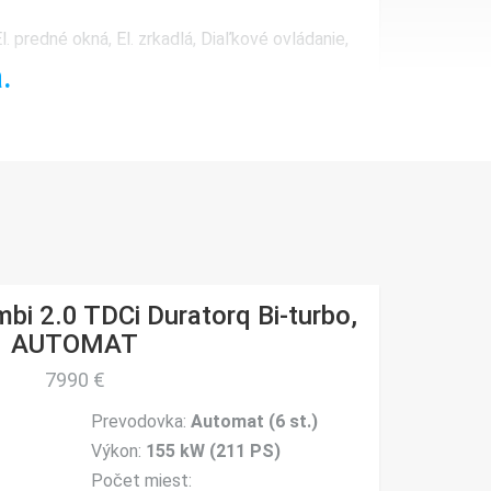
. predné okná, El. zrkadlá, Diaľkové ovládanie,
.
, Vyhrievané spätné zrkadlá,
i 2.0 TDCi Duratorq Bi-turbo,
7-10-02.
AUTOMAT
7990 €
Prevodovka:
Automat (6 st.)
Výkon:
155 kW (211 PS)
Počet miest: