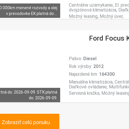
Centrálne uzamykanie, El. pre
10 000km menené rozvody a olej
dvojzónová klimatizácia, Diaľk
v prevodovke EK platná do:...
Možný leasing, Možný úver,
Ford Focus 
Palivo:
Diesel
Rok výroby:
2012
Najazdené km:
164300
Manuálna klimatizácia, Centrál
Diaľkové ovládanie, Multifunkčn
atná do: 2026-09-09. STK platná
Servisná knižka, Možný leasin
do: 2026-09-09.
Zobraziť celú ponuku