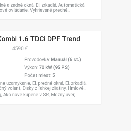
dné a zadné okná, El. zrkadlá, Automatická
ové ovládanie, Vyhrievané predné...
Kombi 1.6 TDCi DPF Trend
4590 €
Prevodovka:
Manuál (6 st.)
Výkon:
70 kW (95 PS)
Počet miest:
5
ne uzamykanie, El. predné okná, El. zrkadlá,
ý volant, Disky z ľahkej zliatiny, Hmlové...
g, Ako nové kúpené v SR, Možný úver,