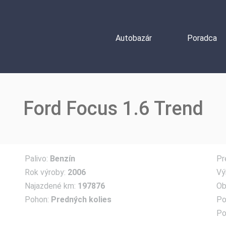
Autobazár
Poradca
Autobazár
Poradca
Ford Focus 1.6 Trend
Palivo:
Benzín
Pr
Rok výroby:
2006
Vý
Najazdené km:
197876
Ob
Pohon:
Predných kolies
Po
Po