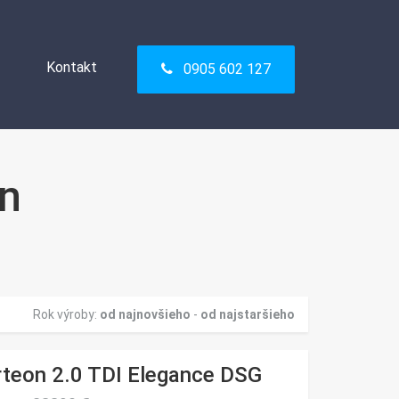
Kontakt
0905 602 127
Kontakt
0905 602 127
n
Rok výroby:
od najnovšieho
-
od najstaršieho
teon 2.0 TDI Elegance DSG