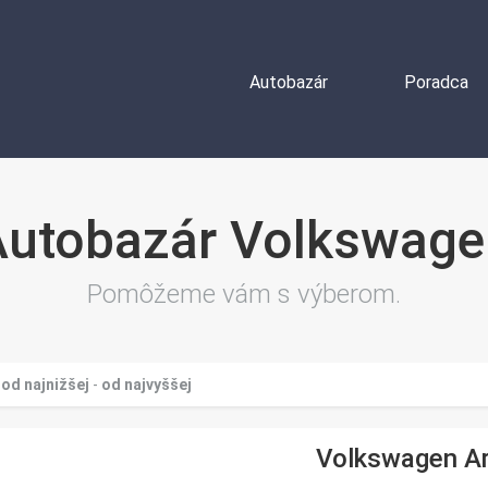
Autobazár
Poradca
Autobazár
Poradca
Autobazár Volkswage
Pomôžeme vám s výberom.
:
od najnižšej
-
od najvyššej
Volkswagen Ar