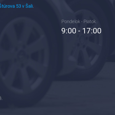
Štúrova 53 v Šali
.
Pondelok - Piatok
9:00 - 17:00
é.