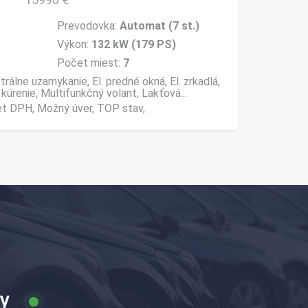
Prevodovka:
Automat (7 st.)
Výkon:
132 kW (179 PS)
Počet miest:
7
rálne uzamykanie, El. predné okná, El. zrkadlá,
kúrenie, Multifunkčný volant, Lakťová...
t DPH, Možný úver, TOP stav,
ny