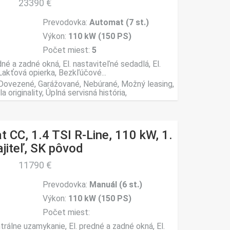
23390 €
Prevodovka:
Automat (7 st.)
Výkon:
110 kW (150 PS)
Počet miest:
5
né a zadné okná, El. nastaviteľné sedadlá, El.
Lakťová opierka, Bezkľúčové...
, Dovezené, Garážované, Nebúrané, Možný leasing,
originality, Úplná servisná história,
 CC, 1.4 TSI R-Line, 110 kW, 1.
jiteľ, SK pôvod
11790 €
Prevodovka:
Manuál (6 st.)
Výkon:
110 kW (150 PS)
Počet miest:
trálne uzamykanie, El. predné a zadné okná, El.