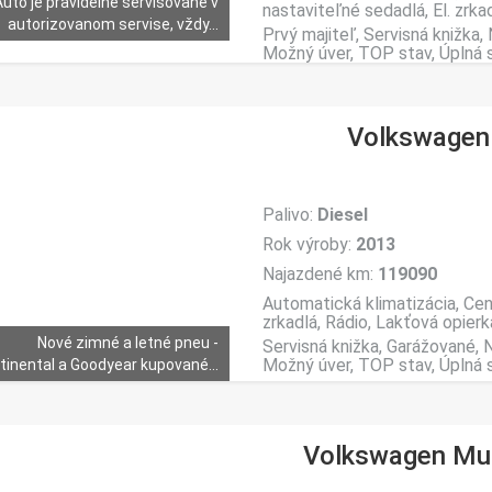
Auto je pravidelne servisované v
nastaviteľné sedadlá, El. zrkad
autorizovanom servise, vždy...
Prvý majiteľ, Servisná knižka
Možný úver, TOP stav, Úplná se
Volkswagen 
Palivo:
Diesel
Rok výroby:
2013
Najazdené km:
119090
Automatická klimatizácia, Cen
zrkadlá, Rádio, Lakťová opierka
Nové zimné a letné pneu -
Servisná knižka, Garážované,
Možný úver, TOP stav, Úplná se
tinental a Goodyear kupované...
Volkswagen Mult