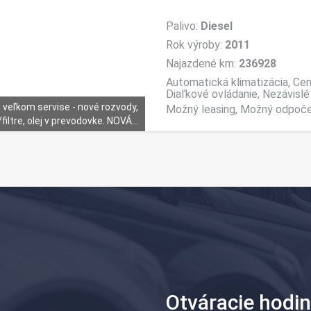
Palivo:
Diesel
Rok výroby:
2011
Najazdené km:
236928
Automatická klimatizácia, Cent
Diaľkové ovládanie, Nezávislé 
 veľkom servise - nové rozvody,
Možný leasing, Možný odpoče
/filtre, olej v prevodovke. NOVÁ...
Otváracie hodi