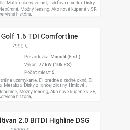
lá, Multifunkčný volant, Lakťová opierka, Disky...
, Nebúrané, Možný leasing, Ako nové kúpené v SR,
rvisná história,
Golf 1.6 TDI Comfortline
7990 €
Prevodovka:
Manuál (5 st.)
Výkon:
77 kW (105 PS)
Počet miest:
5
trálne uzamykanie, El. predné a zadné okná, El.
, Metalíza, Disky z ľahkej zliatiny, Hmlové...
 Nebúrané, Možný leasing, Ako nové kúpené v SR,
rvisná história,
ivan 2.0 BiTDI Highline DSG
15990 €