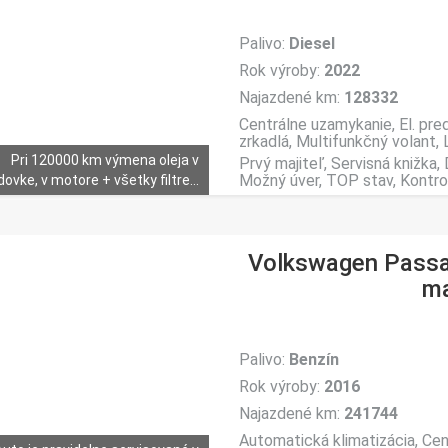
Palivo:
Diesel
Rok výroby:
2022
Najazdené km:
128332
Centrálne uzamykanie, El. pred
zrkadlá, Multifunkčný volant, 
Pri 120000 km výmena oleja v
Prvý majiteľ, Servisná knižka
Možný úver, TOP stav, Kontrola 
ovke, v motore + všetky filtre...
Volkswagen Passat
ma
Palivo:
Benzín
Rok výroby:
2016
Najazdené km:
241744
Automatická klimatizácia, Cen