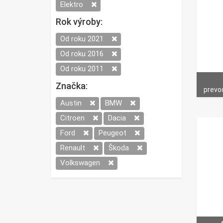
Elektro
Rok výroby:
Od roku 2021
Od roku 2016
Od roku 2011
Značka:
prevod
Austin
BMW
Citroen
Dacia
Ford
Peugeot
Renault
Škoda
Volkswagen