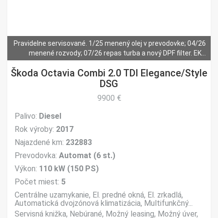
Mechanické zabezpečenie
EK platná do: 2027-10-30. STK platná do: 2027-10-17.
Pravidelne servisované. 1/25 menený olej v prevodovke; 04/26
menené rozvody; 07/26 repas turba a nový DPF filter. EK...
Škoda Octavia Combi 2.0 TDI Elegance/Style
DSG
9900 €
Palivo:
Diesel
Rok výroby:
2017
Najazdené km:
232883
Prevodovka:
Automat (6 st.)
Výkon:
110 kW (150 PS)
Počet miest:
5
Centrálne uzamykanie, El. predné okná, El. zrkadlá,
Automatická dvojzónová klimatizácia, Multifunkčný...
Servisná knižka, Nebúrané, Možný leasing, Možný úver,