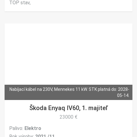
TOP stav,
Nabíjací kábel na 230V, Mennekes 11 kW. STK platná do: 2028-
05-14.
Škoda Enyaq IV60, 1. majiteľ
23000 €
Palivo:
Elektro
Rok výroby:
2021 /11